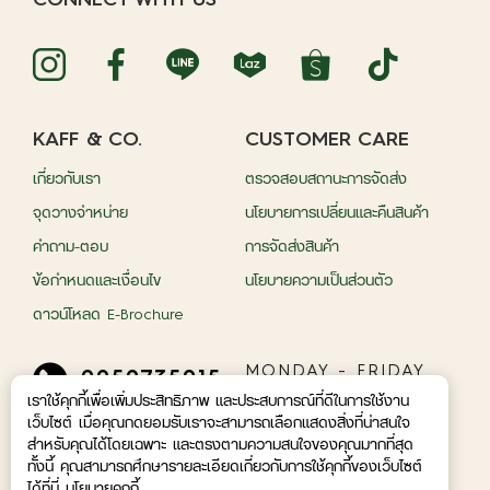
KAFF & CO.
CUSTOMER CARE
เกี่ยวกับเรา
ตรวจสอบสถานะการจัดส่ง
จุดวางจำหน่าย
นโยบายการเปลี่ยนและคืนสินค้า
คำถาม-ตอบ
การจัดส่งสินค้า
ข้อกำหนดและเงื่อนไข
นโยบายความเป็นส่วนตัว
ดาวน์โหลด E-Brochure
MONDAY - FRIDAY
0959735015
09.00 A.M - 05.00
เราใช้คุกกี้เพื่อเพิ่มประสิทธิภาพ และประสบการณ์ที่ดีในการใช้งาน
P.M.
เว็บไซต์ เมื่อคุณกดยอมรับเราจะสามารถเลือกแสดงสิ่งที่น่าสนใจ
สำหรับคุณได้โดยเฉพาะ และตรงตามความสนใจของคุณมากที่สุด
© 2026 Nature Inspired Co.,Ltd. With Nature
ทั้งนี้ คุณสามารถศึกษารายละเอียดเกี่ยวกับการใช้คุกกี้ของเว็บไซต์
Essentail
ได้ที่นี่ นโยบายคุกกี้