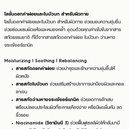
โลชั่นดอกคำฝอยและใบบัวบก สำหรับผิวกาย
โลชั่นดอกคำฝอยและใบบัวบก สำหรับผิวกาย ช่วยมอบความชุ่มชื่น
ช่วยซ่อมแซมผิวแห้งและหมองคล้ำ อุดมด้วยคุณค่าเข้มข้นจากสาร
สกัดธรรมชาติ ที่ได้จากสารสกัดดอกคำฝอย ใบบัวบก ว่านหาง
จระเข้ออร์แกนิค
Moisturizing I Soothing | Rebalancing
สารสกัดดอกคำฝอย
ช่วยบำรุงและรักษาความชุ่มชื้นให้
ผิวหนัง
สารสกัดใบบัวบก
ช่วยเสริมสร้างปราการปกป้องผิวและคอล
ลาเจน
สารสกัดว่านหางจระเข้ออร์แกนิค
ช่วยลดการอักเสบ
พร้อมปลอบประโลมผิวที่ระคายเคืองง่าย หรือมีผดผื่นคัน ลด
ริ้วรอย
Niacinamide (วิตามินบี 3)
ช่วยฟื้นฟูเซลล์ผิวให้กลับมามี