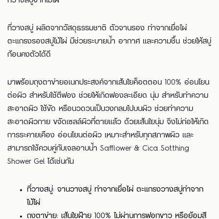
ที่วางสบู่จากไม้ไผ่
ที่วางสบู่ ผลิตจากวัสดุธรรมชาติ ตัวจานรอง ทำจากเยื่อไผ่
ตะแกรงรองสบู่ไม้ไผ่ มีช่วยระบายน้ำ อากาศ เเละความชื้น ช่วยให้สบู่
ก้อนคงตัวได้ดี
มาพร้อมถุงตาข่ายอเนกประสงค์จากเส้นใยค็อตตอน 100%
อ่อนโยน
ต่อผิว
สำหรับใช้ตีฟอง
ช่วยให้เกิดฟองละเอียด นุ่ม สำหรับทำความ
สะอาดผิว
ใช้
ขัด หรือนวดวนเป็นวงกลมไปบนผิว ช่วยทำความ
สะอาดผิวกาย ขจัดเซลล์ผิวที่ตายแล้ว ด้วยเส้นใยนุ่ม จึงไม่ก่อให้เกิด
การระคายเคือง อ่อนโยนต่อผิว เหมาะสำหรับทุกสภาพผิว และ
สามารถใช้ควบคู่กับเจลอาบน้ำ Safflower & Cica Sotthing
Shower Gel ได้เช่นกัน
ที่วางสบู่
:
จานวางสบู่ ทำจากเยื่อไผ่ ตะเเกรงวางสบู่ทำจาก
ไม้ไผ่
ถุงตาข่าย: เส้นใย
ฝ้าย
100%
ไม่ผ่านการฟอกขาว หรือย้อมสี