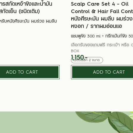
ารสกัดเหง้าขิงและน้ำมัน
Scalp Care Set 4 - Oil
กัดเย็น (ชนิดเติม)
Control & Hair Fall Cont
หนังศีรษะมัน ผมลีบ ผมร่ว
หรับหนังศีรษะมัน ผมร่วง ผมลีบ
หงอก / รากผมอ่อนแอ
แชมพูขิง 300 ml + ทรีทเม้นท์ขิง 5
เลือกรับของแถมฟรี กระเป๋า หรือ 
BOX
1,150.-
มีตัวเลือก
2
ขนาด
ADD TO CART
ADD TO CART