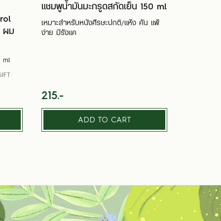
แชมพูน้ำมันมะกรูดสกัดเย็น 150 ml
rol
เหมาะสำหรับหนังศีรษะปกติ/แห้ง คัน แพ้
ง ผม
ง่าย มีรังแค
0 ml
GIFT
215.-
ADD TO CART