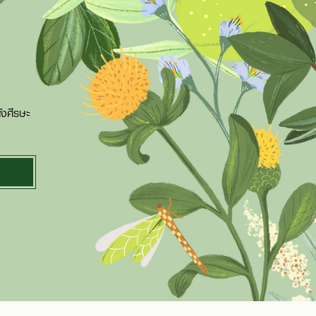
ังศีรษะ