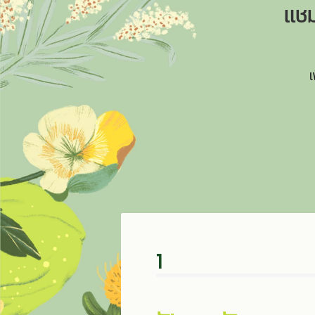
แชม
เ
1