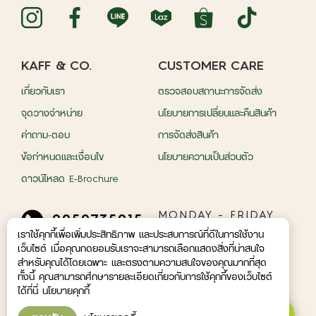
KAFF & CO.
CUSTOMER CARE
เกี่ยวกับเรา
ตรวจสอบสถานะการจัดส่ง
จุดวางจำหน่าย
นโยบายการเปลี่ยนและคืนสินค้า
คำถาม-ตอบ
การจัดส่งสินค้า
ข้อกำหนดและเงื่อนไข
นโยบายความเป็นส่วนตัว
ดาวน์โหลด E-Brochure
MONDAY - FRIDAY
0959735015
09.00 A.M - 05.00
เราใช้คุกกี้เพื่อเพิ่มประสิทธิภาพ และประสบการณ์ที่ดีในการใช้งาน
P.M.
เว็บไซต์ เมื่อคุณกดยอมรับเราจะสามารถเลือกแสดงสิ่งที่น่าสนใจ
สำหรับคุณได้โดยเฉพาะ และตรงตามความสนใจของคุณมากที่สุด
© 2026 Nature Inspired Co.,Ltd. With Nature
ทั้งนี้ คุณสามารถศึกษารายละเอียดเกี่ยวกับการใช้คุกกี้ของเว็บไซต์
Essentail
ได้ที่นี่ นโยบายคุกกี้
ให้เราช่วยเหลือคุณ ?