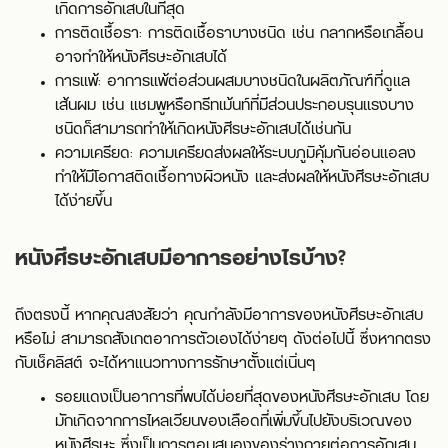
เกิดการอักเสบในที่สุด
การติดเชื้อรา: การติดเชื้อราบางชนิด เช่น กลากหรือเกลื้อน
อาจทำให้หนังศีรษะอักเสบได้
การแพ้: อาการแพ้ต่อส่วนผสมบางชนิดในผลิตภัณฑ์ที่ดูแล
เส้นผม เช่น แชมพูหรือทรีทเม้นท์ที่มีส่วนประกอบรุนแรงบาง
ชนิดก็สามารถทำให้เกิดหนังศีรษะอักเสบได้เช่นกัน
ความเครียด: ความเครียดส่งผลให้ระบบภูมิคุ้มกันอ่อนแอลง
ทำให้มีโอกาสติดเชื้อทางผิวหนัง และส่งผลให้หนังศีรษะอักเสบ
ได้ง่ายขึ้น
หนังศีรษะอักเสบมีอาการอย่างไรบ้าง?
ถึงตรงนี้ หากคุณสงสัยว่า คุณกำลังมีอาการของหนังศีรษะอักเสบ
หรือไม่ สามารถสังเกตอาการตัวเองได้ง่ายๆ ดังต่อไปนี้ ซึ่งหากตรง
กับเช็คลิสต์ จะได้หาแนวทางการรักษาตั้งแต่เนิ่นๆ
รอยแดงเป็นอาการที่พบได้บ่อยที่สุดของหนังศีรษะอักเสบ โดย
มักเกิดจากการไหลเวียนของเลือดที่เพิ่มขึ้นไปยังบริเวณของ
หนังศีรษะ ซึ่งเป็นการตอบสนองของร่างกายต่อการอักเสบ