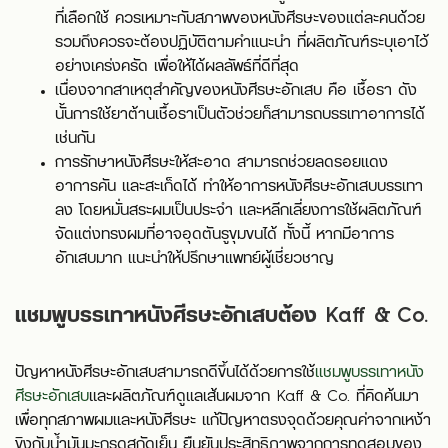
ที่เลือกใช้ ควรเหมาะกับสภาพของหนังศีรษะของแต่ละคนด้วย
รวมถึงควรจะต้องปฏิบัติตามคำแนะนำ ที่ผลิตภัณฑ์ระบุเอาไว้
อย่างเคร่งครัด เพื่อให้ได้ผลลัพธ์ที่ดีที่สุด
เนื่องจากสาเหตุสำคัญของหนังศีรษะอักเสบ คือ เชื้อรา ดัง
นั้นการใช้ยาต้านเชื้อราเป็นตัวช่วยก็สามารถบรรเทาอาการได้
เช่นกัน
การรักษาหนังศีรษะให้สะอาด สามารถช่วยลดรอยแดง
อาการคัน และสะเก็ดได้ ทำให้อาการหนังศีรษะอักเสบบรรเทา
ลง โดยหมั่นสระผมเป็นประจำ และหลีกเลี่ยงการใช้ผลิตภัณฑ์
จัดแต่งทรงผมที่อาจอุดตันรูขุมขนได้ ทั้งนี้ หากมีอาการ
อักเสบมาก แนะนำให้ปรึกษาแพทย์ผู้เชี่ยวชาญ
แชมพูบรรเทาหนังศีรษะอักเสบต้อง Kaff & Co.
ปัญหาหนังศีรษะอักเสบสามารถดีขึ้นได้ด้วยการใช้
แชมพูบรรเทาหนัง
ศีรษะอักเสบ
และผลิตภัณฑ์ดูแลเส้นผมจาก Kaff & Co. ที่คิดค้นมา
เพื่อทุกสภาพผมและหนังศีรษะ แก้ปัญหาตรงจุดด้วยคุณค่าจากเหง้า
ขิงกับน้ำมันมะกรูดสกัดเย็น ยืนยันประสิทธิภาพจากการทดสอบของ