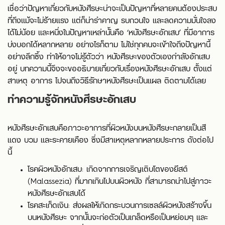
เชื่อว่าปัญหาเกี่ยวกับหนังศีรษะน่าจะเป็นปัญหาที่หลายคนต้องประสบ
ที่ถึงแม้จะไม่ร้ายแรง แต่ก็น่ารำคาญ รบกวนใจ และลดความมั่นใจลง
ได้ไม่น้อย และหนึ่งในปัญหาเหล่านั้นคือ ‘หนังศีรษะอักเสบ’ ที่มีอาการ
บ่งบอกได้หลากหลาย อย่างไรก็ตาม ไม่ใช่ทุกคนจะเข้าใจถึงปัญหานี้
อย่างลึกซึ้ง ทำให้อาจไม่รู้ตัวว่า หนังศีรษะของตัวเองกำลังอักเสบ
อยู่ บทความนี้จึงจะขออธิบายเกี่ยวกับเรื่องหนังศีรษะอักเสบ ตั้งแต่
สาเหตุ อาการ ไปจนถึงวิธีรักษาหนังศีรษะเป็นแผล ติดตามได้เลย
ทำความรู้จักหนังศีรษะอักเสบ
หนังศีรษะอักเสบคือภาวะอาการที่ผิวหนังบนหนังศีรษะกลายเป็นสี
แดง บวม และระคายเคือง ซึ่งมีสาเหตุหลากหลายประการ ดังต่อไป
นี้
โรคผิวหนังอักเสบ: เกิดจากการเจริญเติบโตของยีสต์
(Malassezia) ที่มากเกินไปบนผิวหนัง ที่สามารถนำไปสู่ภาวะ
หนังศีรษะอักเสบได้
โรคสะเก็ดเงิน: ส่งผลให้เกิดกระบวนการเซลล์ผิวหนังสร้างขึ้น
บนหนังศีรษะ จากนั้นจะก่อตัวเป็นเกล็ดหรือเป็นหย่อมๆ และ