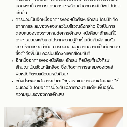
นอกจากนี้ อาการแดงอาจมาพร้อมกับอาการคันที่พบได้บ่อย
เช่นกัน
การบวมเป็นอีกหนึ่งอาการของหนังศีรษะอักเสบ โดยมักเกิด
จากการสะสมของของเหลวในบริเวณดังกล่าว ซึ่งเป็นการ
ตอบสนองของร่างกายต่อการอักเสบ หนังศีรษะอักเสบที่มี
อาการบวมจะสังเกตได้จากความรู้สึกเจ็บเมื่อสัมผัส และใน
กรณีร้ายแรงกว่านั้น การบวมอาจลุกลามกลายเป็นตุ่มหนอง
ซึ่งถ้าถึงขั้นนั้น ควรไปปรึกษาแพทย์โดยทันที
อีกหนึ่งอาการของหนังศีรษะอักเสบ คือมีขุยที่หนังศีรษะ
ลักษณะเป็นรังแคสีเหลือง ซึ่งเกิดจากการสะสมของเซลล์
ผิวหนังที่ตายแล้วบนหนังศีรษะ
หนังศีรษะอักเสบอาจส่งผลให้รูขุมขนเกิดการอักเสบและทำให้
ผมร่วงได้ โดยอาการนี้จะกินเวลายาวนานแค่ไหนขึ้นอยู่กับ
ความรุนแรงของการอักเสบ