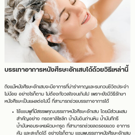
บรรเทาอาการหนังศีรษะอักเสบได้ด้วยวิธีเหล่านี้
ถึงแม้หนังศีรษะอักเสบจะมีอาการที่น่ารำคาญและรบกวนชีวิตประจำ
ไม่น้อย อย่างไรก็ตาม ไม่ต้องกังวลใจจนเกินไป เพราะยังมีวิธีรักษา
หนังศีรษะเป็นแผลต่อไปนี้ ที่สามารถช่วยบรรเทาอาการได้
ใช้แชมพูที่มีสรรพคุณบรรเทาหนังศีรษะอักเสบ โดยมีส่วนผสม
สำคัญอย่าง กรดซาลิไซลิก น้ำมันดินถ่านหิน น้ำมันทีทรี
น้ำมันหอมระเหยผิวมะกรูด ที่สามารถช่วยลดรอยแดง อาการ
คัน และสะเก็ดได้ อย่างไรก็ตาม แชมพูบรรเทาหนังศีรษะอักเสบ