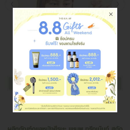
‹
›
READ MORE
View All
ผลิตภัณฑ์ดูแลหนังศีรษะ แชมพู ทรีทเม้นท์ สกัด