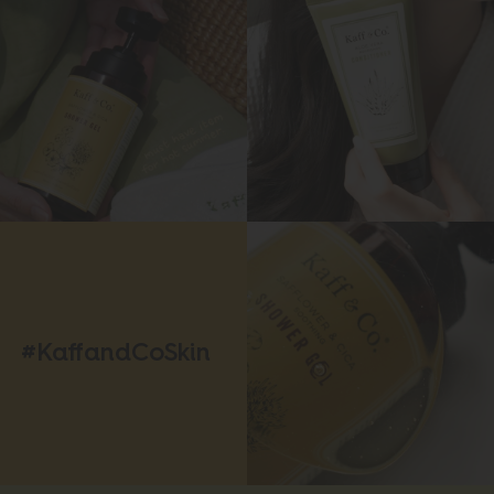
#KaffandCoSkin