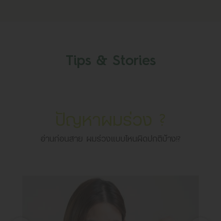
Tips & Stories
คัน รังแค ศีรษะลอก
หนังศีรษะแห้ง คัน เกิดจากรังแคหรือเป็นแค่แผ่นหนัง
ศีรษะลอก?