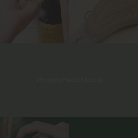
#HappyHealthScalp