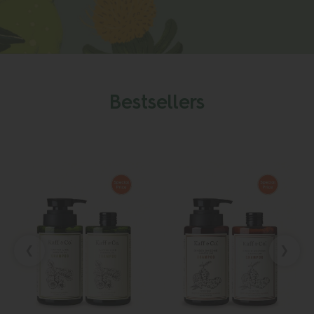
Bestsellers
‹
›