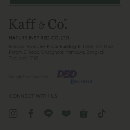
เนื้อสัมผัส:บางเบาซึมไว ประสิทธิภาพ:โอเค กลิ่น:หอมขิง
มะกรูด หอมดีซื้อสองรอบแล้ว ช่วยลดอาการคัน
อักเสบของหนังศีรษะได้ เหมาะคนที่ออกกำลังกายเหงื่อ
ออกหัวเยอะๆ
NATURE INSPIRED CO.,LTD.
chibiranma
1258/32 Riverview Place Building B Tower 5th Floor,
Param 3 Road Chongnonsi Yannawa Bangkok
Thailand 10120
Kaff & Co. Mini Wooden Hair Brush แปรงไม้หวีผม
ซี่ไนล่อน ขนาดพกพา หวีดีไม่แสบหนังศรีษะ ซื้อมาตุนไว้
3 อันละค่ะ
iamningmn
CONNECT WITH US
Kaff & Co. แชมพูสำหรับผมมัน ผมร่วง แชมพูสารสกัด
เหง้าขิงและน้ำมันมะกรูดสกัดเย็น 300 ml ตัวเลือก
สินค้า: ชนิดเติม 300 ml|หัวปั๊ม 300 ml สินค้าแพ็คมาดี
มากๆค่ะแล้วก็สินค้าส่งมาไวใช้แล้วรู้สึกหนังศีรษะสะอาด