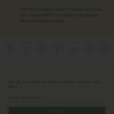
สินค้าจัดส่งรวดเร็วดี แพคมาดี กลิ่นหอม ใช้แล้วชอบ
มาก มีของแถมให้ด้วย ประทับใจสุดๆ ไว้อุดหนุนอีก
เรื่อยๆ ใช้ต่อเนื่องมาหลายปี
chibiranma
Kaff & Co. Mini Wooden Hair Brush แปรงไม้หวีผม
ซี่ไนล่อน ขนาดพกพา หวีดีไม่แสบหนังศรีษะ ซื้อมาตุนไว้
3 อันละค่ะ
ms.kanpida
Sign up to receive the latest exclusive discount and
deals.
Kaff & Co. ทรีทเม้นท์ขิง ลดผมร่วง เสริมผมเกิดใหม่
ชะลอผมหงอก ช่วยให้รากผมและหนังศีรษะแข็งแรง 50
ml
SIGN UP