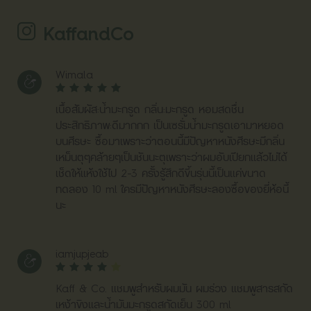
KaffandCo
Wimala
เนื้อสัมผัส:น้ำมะกรูด กลิ่น:มะกรูด หอมสดชื่น
ประสิทธิภาพ:ดีมากกก เป็นเซรั่มน้ำมะกรูดเอามาหยอด
บนศีรษะ ซื้อมาเพราะว่าตอนนี้มีปัญหาหนังศีรษะมีกลิ่น
เหม็นตุๆคล้ายๆเป็นชันนะตุเพราะว่าผมอับเปียกแล้วไม่ได้
เช็ดให้แห้งใช้ไป 2-3 ครั้งรู้สึกดีขึ้นรุ่นนี้เป็นแค่ขนาด
ทดลอง 10 ml ใครมีปัญหาหนังศีรษะลองซื้อของยี่ห้อนี้
นะ
iamjupjeab
Kaff & Co. แชมพูสำหรับผมมัน ผมร่วง แชมพูสารสกัด
เหง้าขิงและน้ำมันมะกรูดสกัดเย็น 300 ml