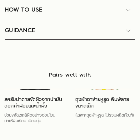
HOW TO USE
GUIDANCE
Pairs well with
สครับน้ำตาลขัดผิวจากน้ำมัน
ถุงผ้าตาข่ายหูรูด พิมพ์ลาย
ดอกคำฝอยและน้ำผึ้ง
ขนาดเล็ก
ช่วยขจัดเซลล์ผิวอย่างอ่อนโยน
(เฉพาะถุงผ้าหูรูด ไม่รวมผลิตภัณฑ์)
ทำให้ผิวเรียบ เนียนนุ่ม