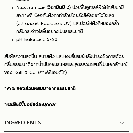
Niacinamide (วิตามินบี 3)
ช่วยฟื้นฟูเซลล์ผิวให้กลับมามี
สุขภาพดี ป้องกันผิวถูกทำร้ายโดยรังสีอัลตราไวโอเลต
(Ultraviolet Radiation: UV) และช่วยให้ผิวที่หมองคล้ำ
กลับกระจ่างใสขึ้นอย่างเป็นธรรมชาติ
pH Balance 5.5-6.0
สัมผัสความสดชื่น สบายผิว และหอมรื่นรมย์หลังบำรุงผิวกายด้วย
กลิ่นธรรมชาติจากน้ำมันหอมระเหยและสูตรส่วนผสมที่เป็นเอกลักษณ์
ของ Kaff & Co. (คาฟฟ์แอนด์โค)
*94% ของส่วนผสมมาจากธรรมชาติ
*ผลลัพธ์ขึ้นอยู่แต่ละบุคคล*
INGREDIENTS