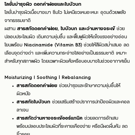
โลชั่นบำรุงผิว ดอกคำฝอยและใบบัวบก
โลชั่นบำรุงผิวเนื้อบางเบา ซึมไว ไม่เหนียวเหนอะหนะ อุดมด้วยพลัง
จากธรรมชาติ
ผสาน
สารสกัดดอกคำฝอย, ใบบัวบก และว่านหางจระเข้
ช่วย
ปลอบประโลมผิว เติมความชุ่มชื้น และฟื้นฟูผิวให้แข็งแรงอย่างอ่อน
โยนพร้อม
Niacinamide (Vitamin B3)
ช่วยให้สีผิวสม่ำเสมอ ลด
เลือนจุดด่างดำ และเพิ่มความกระจ่างใสอย่างเป็นธรรมชาติ เหมาะ
สำหรับทุกสภาพผิว โดยเฉพาะผิวแห้งหรือบอบบางในช่วงอากาศเย็น
Moisturizing I Soothing | Rebalancing
สารสกัดดอกคำฝอย
ช่วยบำรุงและรักษาความชุ่มชื้นให้
ผิวหนัง
สารสกัดใบบัวบก
ช่วยเสริมสร้างปราการปกป้องผิวและคอล
ลาเจน
สารสกัดว่านหางจระเข้ออร์แกนิค
ช่วยลดการอักเสบ
พร้อมปลอบประโลมผิวที่ระคายเคืองง่าย หรือมีผดผื่นคัน ลด
ริ้วรอย