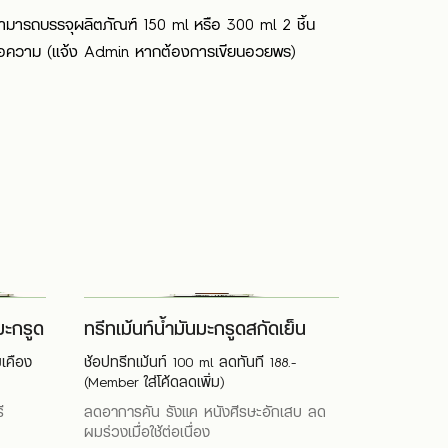
ามารถบรรจุผลิตภัณฑ์ 150 ml หรือ 300 ml 2 ชิ้น
้อความ (แจ้ง Admin หากต้องการเขียนอวยพร)
ะกรูด
ทรีทเม้นท์น้ำมันมะกรูดสกัดเย็น
เคือง
ช้อปทรีทเม้นท์ 100 ml ลดทันที 188.-
(Member ใส่โค้ดลดเพิ่ม)
ี
ลดอาการคัน รังแค หนังศีรษะอักเสบ ลด
ผมร่วงเมื่อใช้ต่อเนื่อง