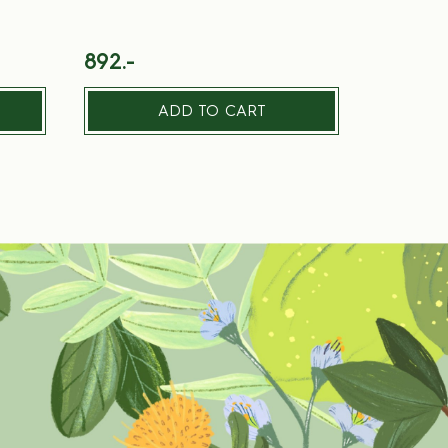
892.-
ADD TO CART