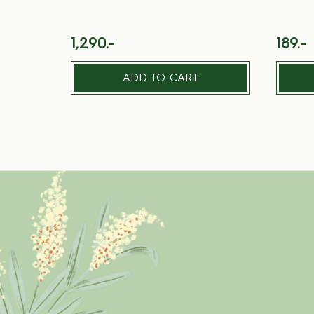
1,290.-
189.-
ADD TO CART