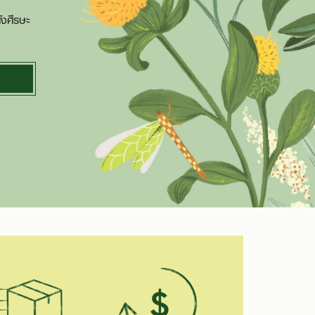
ังศีรษะ