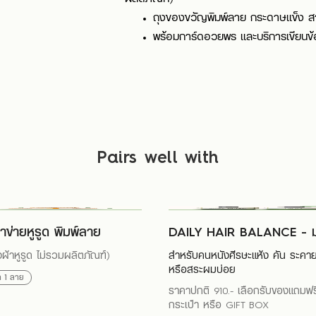
ถุงของขวัญพิมพ์ลาย กระดาษเเข็ง ส
พร้อมการ์ดอวยพร และบริการเขียนข
Pairs well with
าข่ายหูรูด พิมพ์ลาย
DAILY HAIR BALANCE - ม
งผ้าหูรูด ไม่รวมผลิตภัณฑ์)
สำหรับคนหนังศีรษะแห้ง คัน ระคาย
หรือสระผมบ่อย
อก
1
ลาย
ราคาปกติ 910.- เลือกรับของแถมฟร
กระเป๋า หรือ GIFT BOX