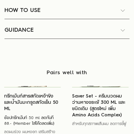
HOW TO USE
GUIDANCE
Pairs well with
ทรีทเม้นท์สารสกัดเหง้าขิง
Saver Set - ครีมนวดผม
เเละน้ำมันมะกรูดสกัดเย็น 50
ว่านหางจระเข้ 300 ML และ
ML
ชนิดเติม (สูตรใหม่ เพิ่ม
Amino Acids Complex)
ช้อปทรีทเม้นท์ 50 ml ลดทันที
88.- (Member ใส่โค้ดลดเพิ่ม)
สำหรับทุกสภาพเส้นผม ลดการชี้ฟู
ลดผมร่วง ผมหงอก เสริมสร้าง