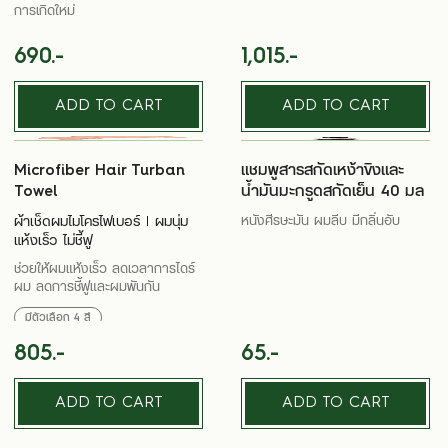
การเกิดใหม่
690.-
1,015.-
ADD TO CART
ADD TO CART
Microfiber Hair Turban
แชมพูสารสกัดเหง้าขิงและ
Towel
น้ำมันมะกรูดสกัดเย็น 40 มล
หนังศีรษะมัน ผมลีบ มีกลิ่นอับ
ผ้าเช็ดผมไมโครไฟเบอร์ | ผมนุ่ม
แห้งเร็ว ไม่ชี้ฟู
ช่วยให้ผมแห้งเร็ว ลดเวลาการไดร์
ผม ลดการชี้ฟูและผมพันกัน
มีตัวเลือก
4
สี
805.-
65.-
ADD TO CART
ADD TO CART