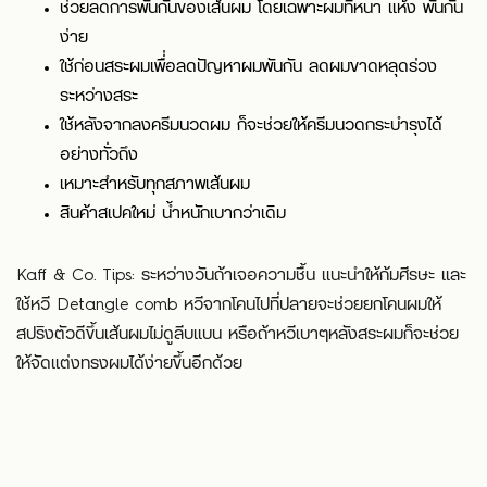
ช่วยลดการพันกันของเส้นผม โดยเฉพาะผมที่หนา เเห้ง พันกัน
ง่าย
ใช้ก่อนสระผมเพื่่อลดปัญหาผมพันกัน ลดผมขาดหลุดร่วง
ระหว่างสระ
ใช้หลังจากลงครีมนวดผม ก็จะช่วยให้ครีมนวดกระบำรุงได้
อย่างทั่วถึง
เหมาะสำหรับทุกสภาพเส้นผม
สินค้าสเปคใหม่ น้ำหนักเบากว่าเดิม
Kaff & Co. Tips: ระหว่างวันถ้าเจอความชื้น แนะนำให้ก้มศีรษะ และ
ใช้หวี Detangle comb หวีจากโคนไปที่ปลายจะช่วยยกโคนผมให้
สปริงตัวดีขึ้นเส้นผมไม่ดูลีบแบน หรือถ้าหวีเบาๆหลังสระผมก็จะช่วย
ให้จัดเเต่งทรงผมได้ง่ายขึ้นอีกด้วย