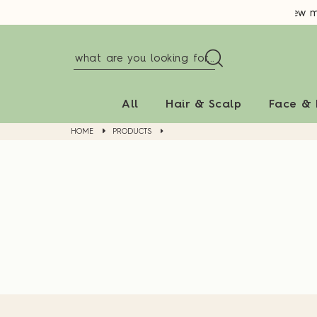
New me
All
Hair & Scalp
Face &
HOME
PRODUCTS