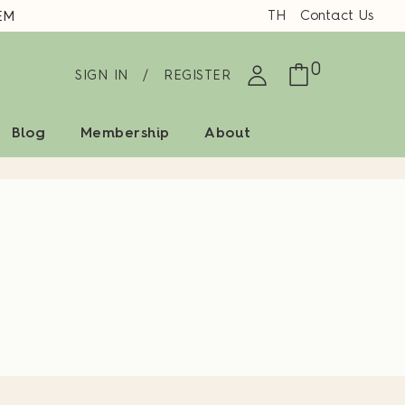
TH
Contact Us
EM
0
SIGN IN
/
REGISTER
Blog
Membership
About