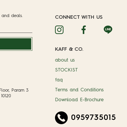
t and deals.
CONNECT WITH US
KAFF & CO.
about us
STOCKIST
faq
Terms and Conditions
Floor, Param 3
10120
Download E-Brochure
0959735015