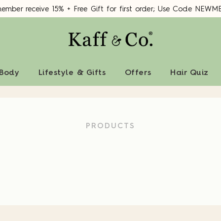
mber receive 15% + Free Gift for first order; Use Code NEWM
 Body
Lifestyle & Gifts
Offers
Hair Quiz
PRODUCTS