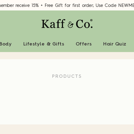
mber receive 15% + Free Gift for first order; Use Code NEWM
 Body
Lifestyle & Gifts
Offers
Hair Quiz
PRODUCTS