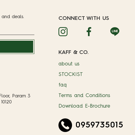
t and deals.
CONNECT WITH US
KAFF & CO.
about us
STOCKIST
faq
Terms and Conditions
Floor, Param 3
10120
Download E-Brochure
0959735015