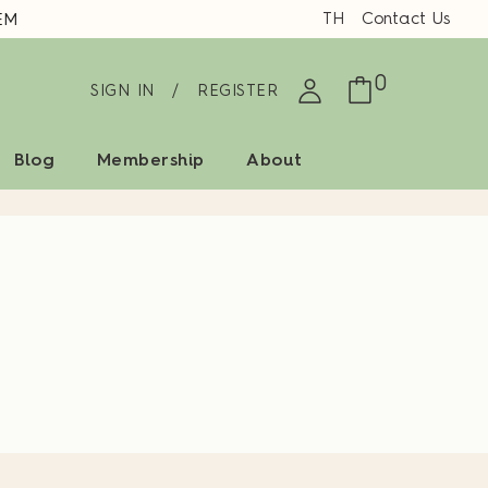
TH
Contact Us
EM
0
SIGN IN
/
REGISTER
Blog
Membership
About