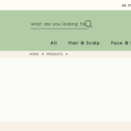
New me
All
Hair & Scalp
Face &
HOME
PRODUCTS