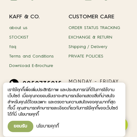
KAFF & CO.
CUSTOMER CARE
about us
ORDER STATUS TRACKING
STOCKIST
EXCHANGE & RETURN
faq
Shipping / Delivery
Terms and Conditions
PRIVATE POLICIES
Download E-Brochure
MONDAY - FRIDAY
0959735015
09.00 A.M - 05.00
เราใช้คุกกี้เพื่อเพิ่มประสิทธิภาพ และประสบการณ์ที่ดีในการใช้งาน
P.M.
เว็บไซต์ เมื่อคุณกดยอมรับเราจะสามารถเลือกแสดงสิ่งที่น่าสนใจ
สำหรับคุณได้โดยเฉพาะ และตรงตามความสนใจของคุณมากที่สุด
© 2026 Nature Inspired Co.,Ltd. With Nature
ทั้งนี้ คุณสามารถศึกษารายละเอียดเกี่ยวกับการใช้คุกกี้ของเว็บไซต์
Essentail
ได้ที่นี่ นโยบายคุกกี้
How can I help you?
ยอมรับ
นโยบายคุกกี้